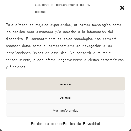
Gestionar el consentimiento de las
cookies
Para ofrecer las mejores experiencias, utilizamos tecnologías como
las cookies para almacenar y/o acceder a la información del
dispositivo. El consentimiento de estas tecnologías nos permitirá
procesar datos como el comportamiento de navegación o las
identificaciones únicas en este sitio. No consentir o retirar el
consentimiento, puede afectar negativamente a ciertas características
y funciones.
Reforma de baño en Av. del Puerto, Valencia
Aceptar
VER TODOS LOS PROYECTOS
Denegar
Ver preferencias
Política de cookies
Política de Privacidad